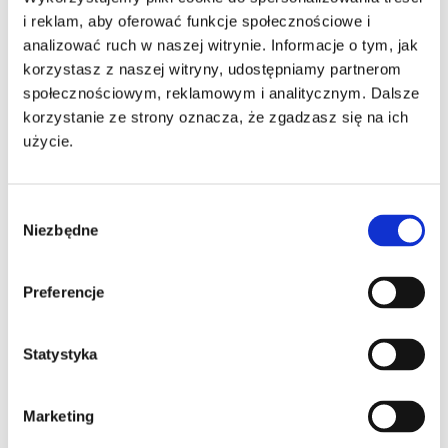
i reklam, aby oferować funkcje społecznościowe i
analizować ruch w naszej witrynie. Informacje o tym, jak
Newsy Legal Tech
korzystasz z naszej witryny, udostępniamy partnerom
społecznościowym, reklamowym i analitycznym. Dalsze
Przegląd trendów, analiz, komentarzy i newsów.
korzystanie ze strony oznacza, że zgadzasz się na ich
użycie.
Wybór
Niezbędne
zgody
Szkolenia i kursy
Preferencje
Autorskie szkolenia i warsztaty, które dadzą Ci realne
umiejętności
Statystyka
Marketing