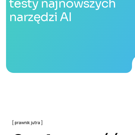
testy najnowszych
narzędzi AI
prawnik jutra