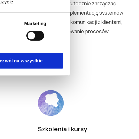
użycie.
, musisz znaleźć sposób, aby skutecznie zarządzać
marketingowymi. To oznacza implementację systemów
ki kancelarii, automatyzację komunikacji z klientami,
Marketing
fektywności i ciągłe optymalizowanie procesów
ezwól na wszystkie
!
Szkolenia i kursy