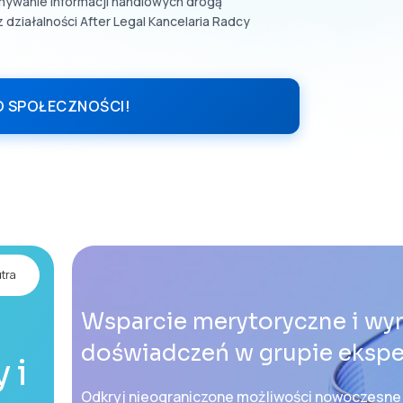
ymywanie informacji handlowych drogą
działalności After Legal Kancelaria Radcy
O SPOŁECZNOŚCI!
tra
Wsparcie merytoryczne i wy
doświadczeń w grupie eksp
 i
Odkryj nieograniczone możliwości nowoczesnej