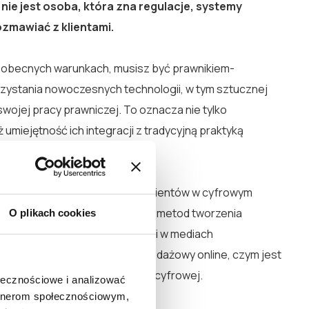
 nie jest osoba, która zna regulacje, systemy
ozmawiać z klientami.
 obecnych warunkach, musisz być prawnikiem-
ystania nowoczesnych technologii, w tym sztucznej
i swojej pracy prawniczej. To oznacza nie tylko
ż umiejętność ich integracji z tradycyjną praktyką
go “data landscape”.
zieć jak skutecznie zdobywać klientów w cyfrowym
enia marketingu, wypracowania metod tworzenia
O plikach cookies
łań SEO i budowania obecności w mediach
zumieć, jak działa lejek sprzedażowy online, czym jest
udować zaufanie w przestrzeni cyfrowej.
ołecznościowe i analizować
artnerom społecznościowym,