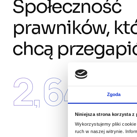
Społeczność
prawników, któ
chcą przegapić
2,649
prawnikó
jest już z 
Zgoda
Niniejsza strona korzysta z
Wykorzystujemy pliki cookie 
ruch w naszej witrynie. Inf