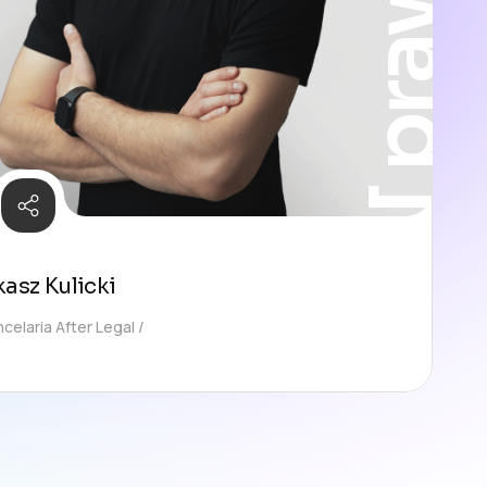
kasz Kulicki
celaria After Legal