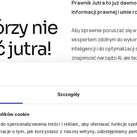
Prawnik Jutra to już dawno
informacji prawnej i umie r
rzy nie
Aby sprawnie poruszać się w
ekspertem zdolnym do wykorz
 jutra!
inteligencji i do optymalizacj
znajomość narzędzi AI, ale te
prawniczą i znajomości swoje
w
Z drugiej strony musisz wied
nami!
świecie. To wymaga zrozumi
Szczegóły
angażującego contentu, dzia
społecznościowych. Musisz ro
 plików cookie
persona w marketingu i jak b
do spersonalizowania treści i reklam, aby oferować funkcje sp
ormacje o tym, jak korzystasz z naszej witryny, udostępniamy p