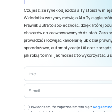
Czujesz, że rynek odjeżdża a Ty stoisz w miej
W dodatku wszyscy mówią o AI a Ty ciągle pr
to społeczność, dzięki której p
Prawnik Jutra
obszarów do zaawansowanych działań. Zero pr
prowadzić i rozwijać kancelarię lub dział praw
sprzedażowe, automatyzacje i AI oraz zarząd
jak robią to inni i jak możesz to wykorzystać u s
Oświadczam, że zapoznałam/em się z
Regulamine