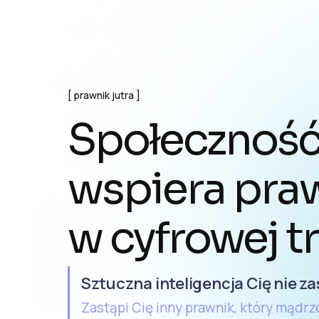
prawnik jutra
Społeczność,
wspiera pra
w cyfrowej t
Sztuczna inteligencja Cię nie za
Zastąpi Cię inny prawnik, który mądrz