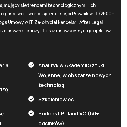
ajmujący się trendami technologicznymi i ich
i państwo. Twórca społeczności Prawnik w IT (2500+
oga Umowy w IT. Założyciel kancelarii After Legal
udze prawnej branży IT oraz innowacyjnych projektów.
aria
Analityk w Akademii Sztuki
Wojennej w obszarze nowych
technologii
adzę
Szkoleniowiec
ść
Podcast Poland VC (60+
+
odcinków)