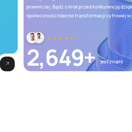
prawniczej. Bądź o krok przed konkurencją dzięk
społeczności liderów transformacji cyfrowej w 
2,649
+
jest z nami