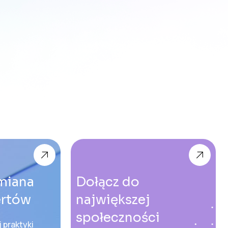
miana
Dołącz do
ertów
największej
społeczności
 praktyki