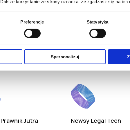
Dalsze korzystanie ze strony oznacza, że zgadzasz się na ich 
Jak już zdobędziesz klientów
procesami sprzedażowymi i 
CRM dostosowanych do specyfi
Preferencje
Statystyka
monitorowanie wskaźników e
biznesowych.
Spersonalizuj
Z
Dołączam do społeczności
Prawnik Jutra
Newsy Legal Tech