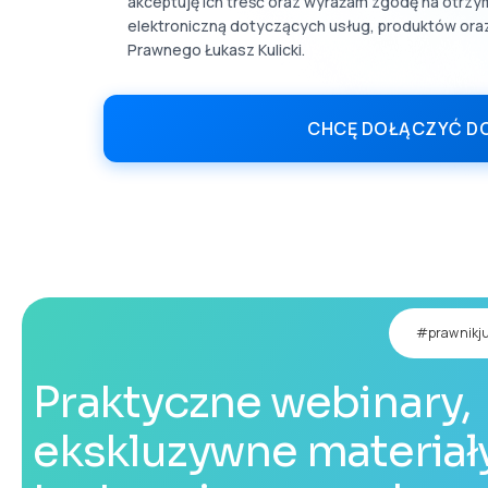
akceptuję ich treść oraz wyrażam zgodę na otrz
elektroniczną dotyczących usług, produktów oraz 
Prawnego Łukasz Kulicki.
CHCĘ DOŁĄCZYĆ D
#prawnikju
Praktyczne webinary,
ekskluzywne materiały