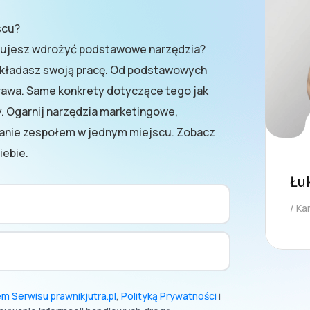
scu?
óbujesz wdrożyć podstawowe narzędzia?
oukładasz swoją pracę. Od podstawowych
awa. Same konkrety dotyczące tego jak
ny. Ogarnij narzędzia marketingowe,
zanie zespołem w jednym miejscu. Zobacz
iebie.
Łu
Kan
m Serwisu prawnikjutra.pl
,
Polityką Prywatności
i