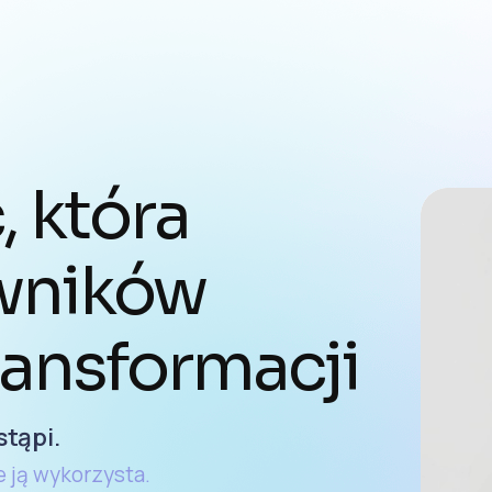
 która
wników
ransformacji
stąpi.
e ją wykorzysta.