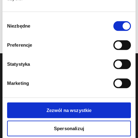
CZYTAJ WIĘCEJ
Wybór
Niezbędne
zgody
Preferencje
Statystyka
Marketing
Dane kontaktowe
Zezwól na wszystkie
After Legal Kancelaria
Spersonalizuj
Radcy Prawnego Łukasz Kulicki