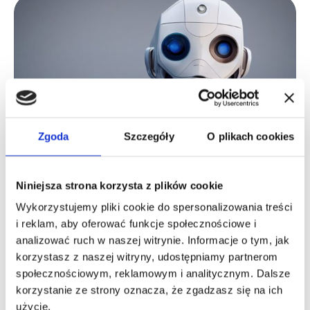
2025-07-09
Łukasz Kulicki
Zgoda
Szczegóły
O plikach cookies
Era AI – czas prawników
ekspertów
Niniejsza strona korzysta z plików cookie
Wykorzystujemy pliki cookie do spersonalizowania treści
Od innych prawników nie odróżni Cię to jak
i reklam, aby oferować funkcje społecznościowe i
sprawnie posługujesz się narzędziami AI.
analizować ruch w naszej witrynie. Informacje o tym, jak
Odróżni Cię to jak wykorzystasz dane, które
korzystasz z naszej witryny, udostępniamy partnerom
posiadasz i Twój know-how.
społecznościowym, reklamowym i analitycznym. Dalsze
korzystanie ze strony oznacza, że zgadzasz się na ich
użycie.
Blog